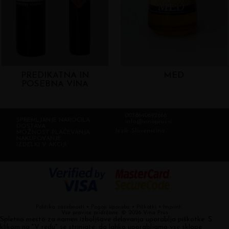
PREDIKATNA IN
MED
POSEBNA VINA
0038640692666
SPREMLJANJE NAROČILA
info@vinaprus.si
DOSTAVA
Jezik:
Slovenscina
MOŽNOST PLAČEVANJA
NAKUPOVANJE
IZDELKI V AKCIJI
Politika zasebnosti
•
Pogoji uporabe
•
Piškotki
•
Imprint
Vse pravice pridržane. © 2026 Vina Prus
Spletno mesto za namen izboljšave delovanja uporablja piškotke. S
klikom na "V redu" se strinjate, da lahko uporabljamo vse sklope