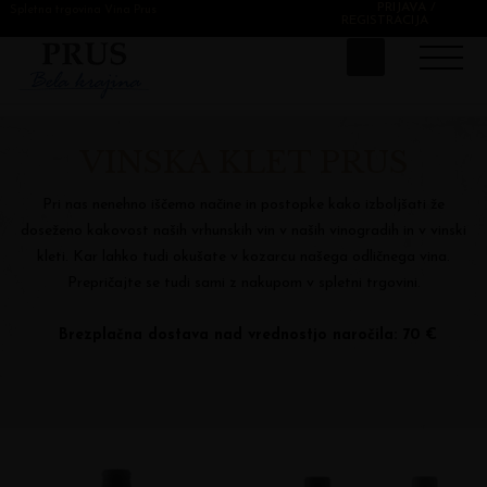
PRIJAVA /
Spletna trgovina Vina Prus
REGISTRACIJA
VINSKA KLET PRUS
Pri nas nenehno iščemo načine in postopke kako izboljšati že
doseženo kakovost naših vrhunskih vin v naših vinogradih in v vinski
kleti. Kar lahko tudi okušate v kozarcu našega odličnega vina.
Prepričajte se tudi sami z nakupom v spletni trgovini.
Brezplačna dostava nad vrednostjo naročila: 70 €